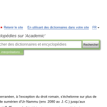
Retenir le site
En utilisant des dictionnaires dans votre site
FR
clopédies sur 'Academic'
Recherche!
interprétations
terranéen
,
à
l
’
exception
du
droit
romain
,
s
’
échelonne
sur
plus
de
de
sumérien
d
’
Ur
-
Nammu
(
env
.
2080
av
.
J
.-
C
.)
jusqu
’
aux
e
er