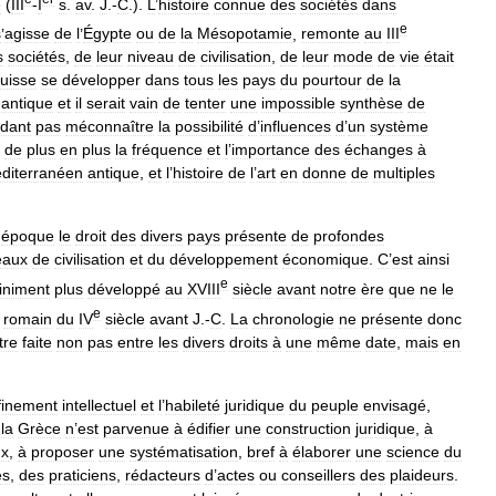
e
(
III
-
I
s
.
av
.
J
.-
C
.).
L
’
histoire
connue
des
sociétés
dans
e
s
’
agisse
de
l
’
Égypte
ou
de
la
Mésopotamie
,
remonte
au
III
s
sociétés
,
de
leur
niveau
de
civilisation
,
de
leur
mode
de
vie
était
uisse
se
développer
dans
tous
les
pays
du
pourtour
de
la
antique
et
il
serait
vain
de
tenter
une
impossible
synthèse
de
dant
pas
méconnaître
la
possibilité
d
’
influences
d
’
un
système
de
plus
en
plus
la
fréquence
et
l
’
importance
des
échanges
à
diterranéen
antique
,
et
l
’
histoire
de
l
’
art
en
donne
de
multiples
époque
le
droit
des
divers
pays
présente
de
profondes
eaux
de
civilisation
et
du
développement
économique
.
C
’
est
ainsi
e
finiment
plus
développé
au
XVIII
siècle
avant
notre
ère
que
ne
le
e
romain
du
IV
siècle
avant
J
.-
C
.
La
chronologie
ne
présente
donc
tre
faite
non
pas
entre
les
divers
droits
à
une
même
date
,
mais
en
finement
intellectuel
et
l
’
habileté
juridique
du
peuple
envisagé
,
la
Grèce
n
’
est
parvenue
à
édifier
une
construction
juridique
,
à
ux
,
à
proposer
une
systématisation
,
bref
à
élaborer
une
science
du
es
,
des
praticiens
,
rédacteurs
d
’
actes
ou
conseillers
des
plaideurs
.