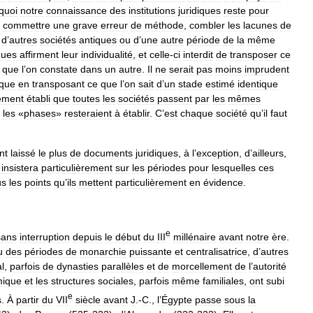
quoi
notre
connaissance
des
institutions
juridiques
reste
pour
commettre
une
grave
erreur
de
méthode
,
combler
les
lacunes
de
d
’
autres
sociétés
antiques
ou
d
’
une
autre
période
de
la
même
ques
affirment
leur
individualité
,
et
celle
-
ci
interdit
de
transposer
ce
que
l
’
on
constate
dans
un
autre
.
Il
ne
serait
pas
moins
imprudent
ique
en
transposant
ce
que
l
’
on
sait
d
’
un
stade
estimé
identique
ement
établi
que
toutes
les
sociétés
passent
par
les
mêmes
les
«
phases
»
resteraient
à
établir
.
C
’
est
chaque
société
qu
’
il
faut
nt
laissé
le
plus
de
documents
juridiques
,
à
l
’
exception
,
d
’
ailleurs
,
insistera
particulièrement
sur
les
périodes
pour
lesquelles
ces
us
les
points
qu
’
ils
mettent
particulièrement
en
évidence
.
e
sans
interruption
depuis
le
début
du
III
millénaire
avant
notre
ère
.
u
des
périodes
de
monarchie
puissante
et
centralisatrice
,
d
’
autres
l
,
parfois
de
dynasties
parallèles
et
de
morcellement
de
l
’
autorité
ique
et
les
structures
sociales
,
parfois
même
familiales
,
ont
subi
e
s
.
À
partir
du
VII
siècle
avant
J
.-
C
.,
l
’
Égypte
passe
sous
la