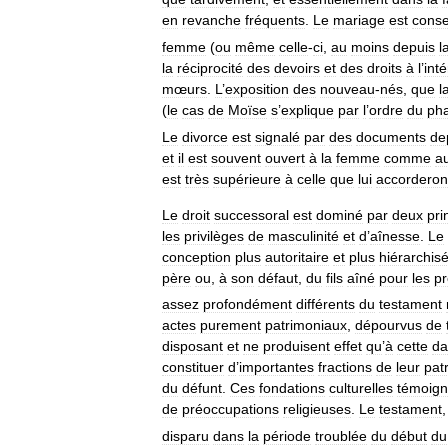
en
revanche
fréquents
.
Le
mariage
est
conse
femme
(
ou
même
celle
-
ci
,
au
moins
depuis
l
la
réciprocité
des
devoirs
et
des
droits
à
l
’
inté
mœurs
.
L
’
exposition
des
nouveau
-
nés
,
que
l
(
le
cas
de
Moïse
s
’
explique
par
l
’
ordre
du
ph
Le
divorce
est
signalé
par
des
documents
de
et
il
est
souvent
ouvert
à
la
femme
comme
a
est
très
supérieure
à
celle
que
lui
accorderon
Le
droit
successoral
est
dominé
par
deux
pri
les
privilèges
de
masculinité
et
d
’
aînesse
.
Le
conception
plus
autoritaire
et
plus
hiérarchis
père
ou
,
à
son
défaut
,
du
fils
aîné
pour
les
pr
assez
profondément
différents
du
testament
actes
purement
patrimoniaux
,
dépourvus
de
disposant
et
ne
produisent
effet
qu
’
à
cette
da
constituer
d
’
importantes
fractions
de
leur
pat
du
défunt
.
Ces
fondations
culturelles
témoign
de
préoccupations
religieuses
.
Le
testament
disparu
dans
la
période
troublée
du
début
du