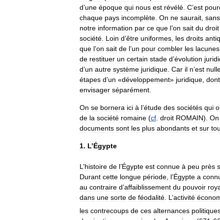
d
’
une
époque
qui
nous
est
révélé
.
C
’
est
pour
chaque
pays
incomplète
.
On
ne
saurait
,
sans
notre
information
par
ce
que
l
’
on
sait
du
droit
société
.
Loin
d
’
être
uniformes
,
les
droits
anti
que
l
’
on
sait
de
l
’
un
pour
combler
les
lacunes
de
restituer
un
certain
stade
d
’
évolution
jurid
d
’
un
autre
système
juridique
.
Car
il
n
’
est
null
étapes
d
’
un
«
développement
»
juridique
,
dont
envisager
séparément
.
On
se
bornera
ici
à
l
’
étude
des
sociétés
qui
o
de
la
société
romaine
(
cf
.
droit
ROMAIN
).
On
documents
sont
les
plus
abondants
et
sur
to
1
.
L
’
Égypte
L
’
histoire
de
l
’
Égypte
est
connue
à
peu
près
Durant
cette
longue
période
,
l
’
Égypte
a
conn
au
contraire
d
’
affaiblissement
du
pouvoir
roya
dans
une
sorte
de
féodalité
.
L
’
activité
économ
les
contrecoups
de
ces
alternances
politique