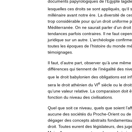
documents
papyrologiques
de
l
’
Égypte
lagid
lesquelles
ces
droits
se
sont
appliqués
,
qu
’
il
millénaire
avant
notre
ère
.
La
diversité
de
ce
trop
considérable
pour
qu
’
un
droit
uniforme
p
Méditerranée
.
On
ne
saurait
parler
d
’
un
droit
tendances
parfois
contraires
.
Il
ne
faut
cepen
juridique
sur
un
autre
.
L
’
archéologie
confirme
toutes
les
époques
de
l
’
histoire
du
monde
mé
témoignages
.
Il
faut
,
d
’
autre
part
,
observer
qu
’
à
une
même
différences
qui
tiennent
de
l
’
inégalité
des
niv
que
le
droit
babylonien
des
obligations
est
in
e
sera
le
droit
athénien
du
VI
siècle
ou
le
droit
qu
’
une
valeur
relative
.
La
comparaison
doit
ê
fonction
du
niveau
des
civilisations
.
Quel
que
soit
ce
niveau
,
quels
que
soient
l
’
af
aucune
des
sociétés
du
Proche
-
Orient
ou
de
dégager
des
concepts
abstraits
fondamenta
droit
.
Toutes
eurent
des
législateurs
,
des
jug