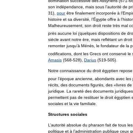
domination
successive
des
Assyriens
(
671
-
6
son
indépendance
,
mais
sous
l
’
autorité
de
pr
31
),
pour
être
finalement
incorporée
à
l
’
Empi
histoire
et
sa
diversité
,
l
’
Égypte
offre
à
l
’
histo
Malheureusement
,
son
droit
reste
très
mal
c
près
aucune
loi
(
quelques
dispositions
de
dro
siècle
avant
notre
ère
,
mais
reflétant
un
droit
remonter
jusqu
’
à
Ménès
,
le
fondateur
de
la
p
codifications
,
dont
les
Grecs
ont
conservé
le
Amasis
(
568
-
528
),
Darius
(
519
-
505
).
Notre
connaissance
du
droit
égyptien
repose
pour
l
’
époque
ancienne
,
abondants
avec
les
récits
,
des
documents
figurés
,
des
«
livres
de
juridique
.
La
rareté
des
documents
juridiques
permettent
pas
de
restituer
le
droit
égyptien
sociales
et
la
vie
familiale
.
Structures
sociales
L
’
autorité
absolue
du
pharaon
fait
de
tous
les
politique
et
à
l
’
administration
publique
ceux
q