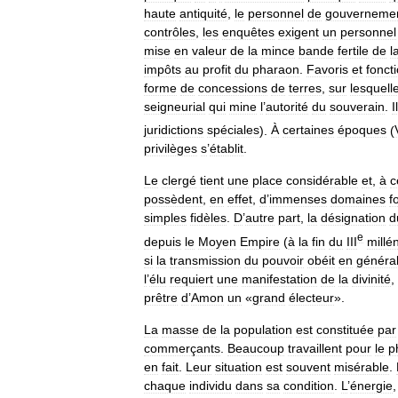
haute
antiquité
,
le
personnel
de
gouverneme
contrôles
,
les
enquêtes
exigent
un
personnel
mise
en
valeur
de
la
mince
bande
fertile
de
l
impôts
au
profit
du
pharaon
.
Favoris
et
fonct
forme
de
concessions
de
terres
,
sur
lesquell
seigneurial
qui
mine
l
’
autorité
du
souverain
.
I
juridictions
spéciales
).
À
certaines
époques
(
privilèges
s
’
établit
.
Le
clergé
tient
une
place
considérable
et
,
à
c
possèdent
,
en
effet
,
d
’
immenses
domaines
f
simples
fidèles
.
D
’
autre
part
,
la
désignation
d
e
depuis
le
Moyen
Empire
(
à
la
fin
du
III
millé
si
la
transmission
du
pouvoir
obéit
en
généra
l
’
élu
requiert
une
manifestation
de
la
divinité
,
prêtre
d
’
Amon
un
«
grand
électeur
».
La
masse
de
la
population
est
constituée
par
commerçants
.
Beaucoup
travaillent
pour
le
p
en
fait
.
Leur
situation
est
souvent
misérable
.
chaque
individu
dans
sa
condition
.
L
’
énergie