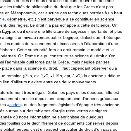
consultes
et
elles
ne
nous
ont
laissé
aucune
œuvre
de
doctrine
vec
les
traités
de
philosophie
du
droit
que
les
Grecs
n
’
ont
pas
te
en
Mésopotamie
,
car
aucune
des
techniques
portées
à
un
haut
mie
,
g
éométrie
,
etc
.)
n
’
est
parvenue
à
se
constituer
en
science
,
ent
,
des
règles
.
Le
droit
n
’
a
pas
échappé
à
cette
déficience
.
On
n
Égypte
,
où
il
existe
une
littérature
de
sagesse
importante
,
et
plus
e
atteignit
un
niveau
remarquable
.
Logique
,
dialectique
,
rhétorique
ns
,
les
modes
de
raisonnement
nécessaires
à
l
’
élaboration
d
’
une
élaborer
.
Cette
supériorité
fera
du
droit
romain
le
modèle
et
la
odernes
.
Or
,
Rome
n
’
a
pu
construire
sa
science
du
droit
qu
’
en
nsi
l
’
admirable
outil
forgé
par
la
Grèce
,
mais
négligé
par
ses
e
place
dans
la
science
du
droit
.
Il
faut
cependant
observer
qu
’
à
er
e
que
romaine
(
I
s
.
av
.
J
.-
C
. -
III
s
.
apr
.
J
.-
C
.)
la
doctrine
juridique
n
lien
d
’
ailleurs
n
’
existe
entre
ces
deux
mouvements
.
aturellement
très
inégale
.
Selon
les
pays
et
les
époques
.
Elle
est
ieusement
enrichie
depuis
une
cinquantaine
d
’
années
grâce
aux
des
«
codes
»
ou
des
fragments
législatifs
d
’
époque
très
ancienne
vés
surtout
sur
des
tablettes
d
’
argile
recouvertes
de
signes
’
année
où
notre
information
ne
s
’
enrichisse
de
quelques
des
fouilles
ou
le
déchiffrement
de
documents
conservés
depuis
es
bibliothèques
,
c
’
est
un
aspect
particulier
du
droit
d
’
un
pays
ou