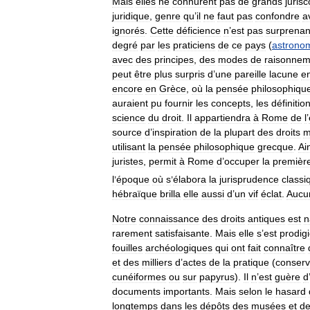
Mais
elles
ne
connurent
pas
de
grands
juris
juridique
,
genre
qu
’
il
ne
faut
pas
confondre
a
ignorés
.
Cette
déficience
n
’
est
pas
surprenan
degré
par
les
praticiens
de
ce
pays
(
astrono
avec
des
principes
,
des
modes
de
raisonnem
peut
être
plus
surpris
d
’
une
pareille
lacune
e
encore
en
Grèce
,
où
la
pensée
philosophiqu
auraient
pu
fournir
les
concepts
,
les
définitio
science
du
droit
.
Il
appartiendra
à
Rome
de
l
’
source
d
’
inspiration
de
la
plupart
des
droits
m
utilisant
la
pensée
philosophique
grecque
.
Ai
juristes
,
permit
à
Rome
d
’
occuper
la
premièr
l
’
époque
où
s
’
élabora
la
jurisprudence
classi
hébraïque
brilla
elle
aussi
d
’
un
vif
éclat
.
Aucu
Notre
connaissance
des
droits
antiques
est
n
rarement
satisfaisante
.
Mais
elle
s
’
est
prodig
fouilles
archéologiques
qui
ont
fait
connaître
et
des
milliers
d
’
actes
de
la
pratique
(
conser
cunéiformes
ou
sur
papyrus
).
Il
n
’
est
guère
d
documents
importants
.
Mais
selon
le
hasard
longtemps
dans
les
dépôts
des
musées
et
d