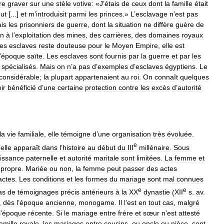
re
graver
sur
une
stèle
votive:
«
J
’
étais
de
ceux
dont
la
famille
était
ut
[...]
et
m
’
introduisit
parmi
les
princes
.»
L
’
esclavage
n
’
est
pas
is
les
prisonniers
de
guerre
,
dont
la
situation
ne
diffère
guère
de
on
à
l
’
exploitation
des
mines
,
des
carrières
,
des
domaines
royaux
es
esclaves
reste
douteuse
pour
le
Moyen
Empire
,
elle
est
’
époque
saïte
.
Les
esclaves
sont
fournis
par
la
guerre
et
par
les
spécialisés
.
Mais
on
n
’
a
pas
d
’
exemples
d
’
esclaves
égyptiens
.
Le
considérable
;
la
plupart
appartenaient
au
roi
.
On
connaît
quelques
ir
bénéficié
d
’
une
certaine
protection
contre
les
excès
d
’
autorité
la
vie
familiale
,
elle
témoigne
d
’
une
organisation
très
évoluée
.
e
’
elle
apparaît
dans
l
’
histoire
au
début
du
III
millénaire
.
Sous
issance
paternelle
et
autorité
maritale
sont
limitées
.
La
femme
et
propre
.
Mariée
ou
non
,
la
femme
peut
passer
des
actes
actes
.
Les
conditions
et
les
formes
du
mariage
sont
mal
connues
e
e
as
de
témoignages
précis
antérieurs
à
la
XX
dynastie
(
XII
s
.
av
.
,
dès
l
’
époque
ancienne
,
monogame
.
Il
l
’
est
en
tout
cas
,
malgré
l
’
époque
récente
.
Si
le
mariage
entre
frère
et
sœur
n
’
est
attesté
amille
royale
,
les
mariages
entre
cousins
,
ou
oncle
ou
nièce
,
sont