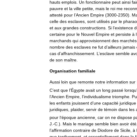
hauts
emplois
.
Un
fonctionnaire
peut
ainsi
fai
pauvre
et
la
ville
petite
,
mais
le
roi
me
reconn
attesté
pour
l
’
Ancien
Empire
(
3000
-
2350
).
Ma
celle
des
esclaves
,
sont
utilisés
par
le
phara
et
aux
grandes
constructions
.
Si
l
’
existence
d
certaine
pour
le
Nouvel
Empire
et
persiste
à
l
marchands
qui
approvisionnent
des
marchés
nombre
des
esclaves
ne
fut
d
’
ailleurs
jamais
cas
d
’
affranchissement
.
L
’
esclave
semble
avo
de
son
maître
.
Organisation
familiale
Aussi
loin
que
remonte
notre
information
sur
C
’
est
que
l
’
Égypte
avait
un
long
passé
lorsqu
l
’
Ancien
Empire
,
l
’
individualisme
triomphe
.
Pu
les
enfants
jouissent
d
’
une
capacité
juridique
juridiques
,
plaider
,
servir
de
témoin
dans
les
pour
l
’
époque
ancienne
,
car
on
ne
dispose
p
J
.-
C
.).
Mais
le
mariage
semble
bien
avoir
été
l
’
affirmation
contraire
de
Diodore
de
Sicile
,
à
que
tardivement
,
et
essentiellement
dans
la
f