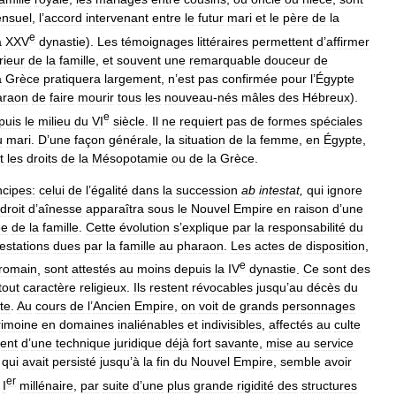
nsuel
,
l
’
accord
intervenant
entre
le
futur
mari
et
le
père
de
la
e
a
XXV
dynastie
).
Les
témoignages
littéraires
permettent
d
’
affirmer
rieur
de
la
famille
,
et
souvent
une
remarquable
douceur
de
a
Grèce
pratiquera
largement
,
n
’
est
pas
confirmée
pour
l
’
Égypte
araon
de
faire
mourir
tous
les
nouveau
-
nés
mâles
des
Hébreux
).
e
puis
le
milieu
du
VI
siècle
.
Il
ne
requiert
pas
de
formes
spéciales
u
mari
.
D
’
une
façon
générale
,
la
situation
de
la
femme
,
en
Égypte
,
t
les
droits
de
la
Mésopotamie
ou
de
la
Grèce
.
ncipes:
celui
de
l
’
égalité
dans
la
succession
ab
intestat
,
qui
ignore
droit
d
’
aînesse
apparaîtra
sous
le
Nouvel
Empire
en
raison
d
’
une
ée
de
la
famille
.
Cette
évolution
s
’
explique
par
la
responsabilité
du
estations
dues
par
la
famille
au
pharaon
.
Les
actes
de
disposition
,
e
romain
,
sont
attestés
au
moins
depuis
la
IV
dynastie
.
Ce
sont
des
tout
caractère
religieux
.
Ils
restent
révocables
jusqu
’
au
décès
du
te
.
Au
cours
de
l
’
Ancien
Empire
,
on
voit
de
grands
personnages
rimoine
en
domaines
inaliénables
et
indivisibles
,
affectés
au
culte
ent
d
’
une
technique
juridique
déjà
fort
savante
,
mise
au
service
,
qui
avait
persisté
jusqu
’
à
la
fin
du
Nouvel
Empire
,
semble
avoir
er
I
millénaire
,
par
suite
d
’
une
plus
grande
rigidité
des
structures