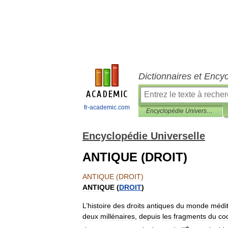
Dictionnaires et Ency
fr-academic.com
Encyclopédie Universelle
Encyclopédie Universelle
ANTIQUE (DROIT)
ANTIQUE
(
DROIT
)
ANTIQUE
(
DROIT
)
L
’
histoire
des
droits
antiques
du
monde
médi
deux
millénaires
,
depuis
les
fragments
du
co