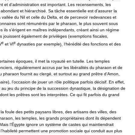
nt
et
d
’
administration
est
important
.
Les
recensements
,
les
abondant
et
hiérarchisé
.
Sa
tâche
essentielle
est
d
’
assurer
la
a
vallée
du
Nil
et
celle
du
Delta
,
et
de
percevoir
redevances
et
ionnaires
sont
rémunérés
par
le
pharaon
,
le
plus
souvent
sous
es
ils
s
’
érigent
en
maîtres
indépendants
,
créant
ainsi
un
régime
ls
jouissent
également
de
privilèges
(
exemptions
fiscales
,
e
e
V
et
VI
dynasties
par
exemple
),
l
’
hérédité
des
fonctions
et
des
ertaines
époques
,
il
met
la
royauté
en
tutelle
.
Les
temples
onciers
,
régulièrement
accrus
par
les
libéralités
du
pharaon
et
de
u
pharaon
fournit
au
clergé
,
et
surtout
au
grand
prêtre
d
’
Amon
,
naire
),
l
’
occasion
de
jouer
un
rôle
politique
parfois
décisif
.
En
effet
,
l
au
jeu
du
principe
de
la
succession
dynastique
,
la
désignation
de
dont
les
prêtres
sont
les
interprètes
.
Ce
qui
fit
parfois
du
grand
la
foule
des
petits
paysans
libres
,
des
artisans
des
villes
,
des
haraon
,
les
temples
,
les
grands
propriétaires
dont
ils
dépendent
Mais
l
’
Égypte
ignore
un
système
de
castes
qui
maintiendrait
,
l
’
habileté
permettent
une
promotion
sociale
qui
conduit
aux
plus