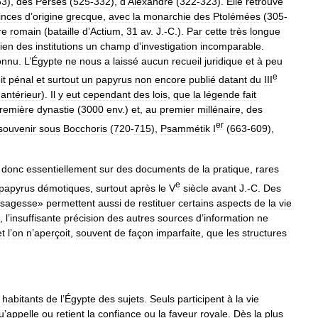
63
),
des
Perses
(
525
-
332
),
d
’
Alexandre
(
322
-
323
).
Elle
retrouve
inces
d
’
origine
grecque
,
avec
la
monarchie
des
Ptolémées
(
305
-
re
romain
(
bataille
d
’
Actium
,
31
av
.
J
.-
C
.).
Par
cette
très
longue
rien
des
institutions
un
champ
d
’
investigation
incomparable
.
onnu
.
L
’
Égypte
ne
nous
a
laissé
aucun
recueil
juridique
et
à
peu
e
it
pénal
et
surtout
un
papyrus
non
encore
publié
datant
du
III
antérieur
).
Il
y
eut
cependant
des
lois
,
que
la
légende
fait
remière
dynastie
(
3000
env
.)
et
,
au
premier
millénaire
,
des
er
souvenir
sous
Bocchoris
(
720
-
715
),
Psammétik
I
(
663
-
609
),
donc
essentiellement
sur
des
documents
de
la
pratique
,
rares
e
papyrus
démotiques
,
surtout
après
le
V
siècle
avant
J
.-
C
.
Des
sagesse
»
permettent
aussi
de
restituer
certains
aspects
de
la
vie
,
l
’
insuffisante
précision
des
autres
sources
d
’
information
ne
et
l
’
on
n
’
aperçoit
,
souvent
de
façon
imparfaite
,
que
les
structures
habitants
de
l
’
Égypte
des
sujets
.
Seuls
participent
à
la
vie
u
’
appelle
ou
retient
la
confiance
ou
la
faveur
royale
.
Dès
la
plus